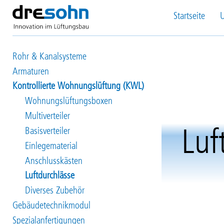
Direkt
Startseite
zum
Main
Inhalt
navigation
Rohr & Kanalsysteme
Produkte
Armaturen
Kontrollierte Wohnungslüftung (KWL)
Wohnungslüftungsboxen
Multiverteiler
Basisverteiler
Luf
Einlegematerial
Anschlusskästen
Luftdurchlässe
Diverses Zubehör
Gebäudetechnikmodul
Spezialanfertigungen