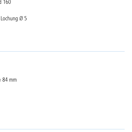
d 160
r Lochung Ø 5
 × 84 mm