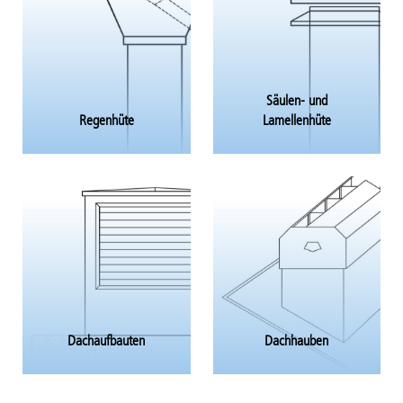
Säulen- und
Regenhüte
Lamellenhüte
Dachaufbauten
Dachhauben