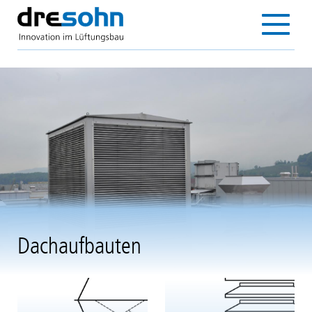
Direkt
zum
Main
Inhalt
navigation
Dachaufbauten